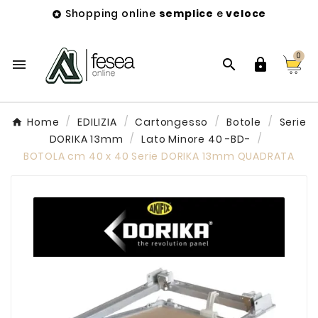
Shopping online
semplice
e
veloce

0



Home
EDILIZIA
Cartongesso
Botole
Serie
DORIKA 13mm
Lato Minore 40 -BD-
BOTOLA cm 40 x 40 Serie DORIKA 13mm QUADRATA