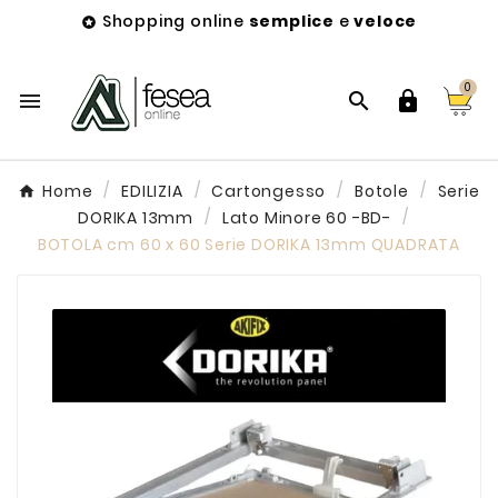
Shopping online
semplice
e
veloce

0



Home
EDILIZIA
Cartongesso
Botole
Serie
DORIKA 13mm
Lato Minore 60 -BD-
BOTOLA cm 60 x 60 Serie DORIKA 13mm QUADRATA