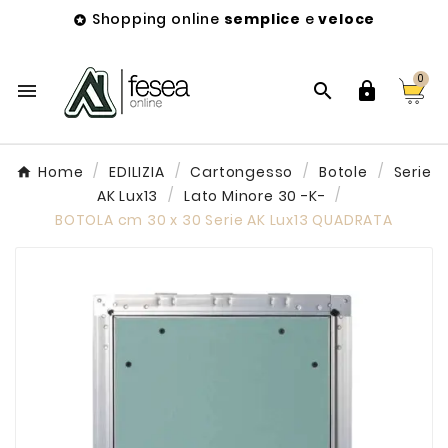
Shopping online
semplice
e
veloce

0



Home
EDILIZIA
Cartongesso
Botole
Serie
AK Lux13
Lato Minore 30 -K-
BOTOLA cm 30 x 30 Serie AK Lux13 QUADRATA