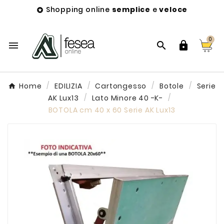
Shopping online
semplice
e
veloce

0



Home
EDILIZIA
Cartongesso
Botole
Serie
AK Lux13
Lato Minore 40 -K-
BOTOLA cm 40 x 60 Serie AK Lux13