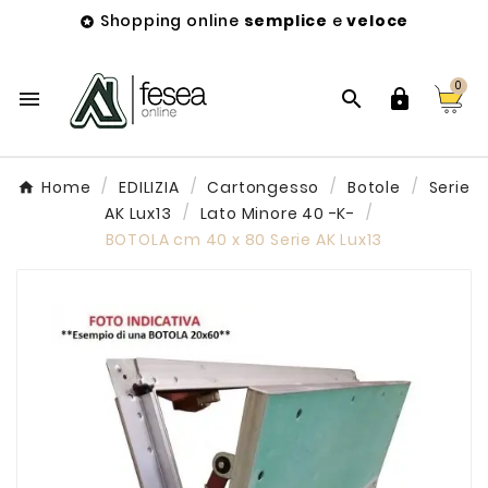
Shopping online
semplice
e
veloce

0



Home
EDILIZIA
Cartongesso
Botole
Serie
AK Lux13
Lato Minore 40 -K-
BOTOLA cm 40 x 80 Serie AK Lux13