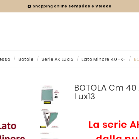
Shopping online
semplice
e
veloce

esso
Botole
Serie AK Lux13
Lato Minore 40 -K-
BO
BOTOLA Cm 40 X
Lux13
La serie A
dalla n