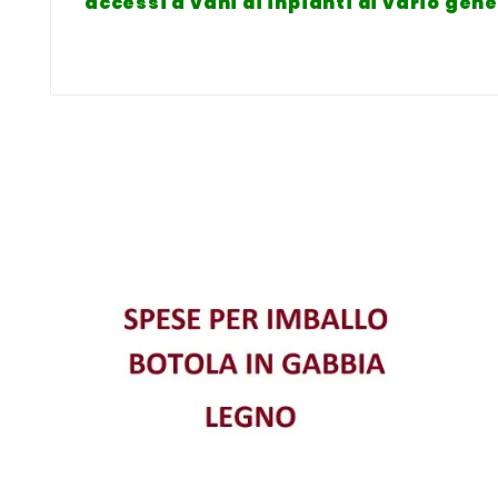
accessi a vani di inpianti di vario gen