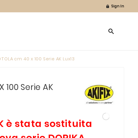
Sign In


TOLA cm 40 x 100 Serie AK Lux13
 100 Serie AK
K è stata sostituita
uova serie DORIKA