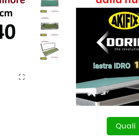

Quali 