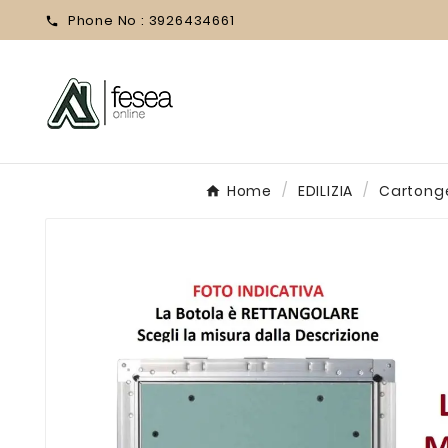
Phone No :
3926434661

Home
EDILIZIA
Cartong