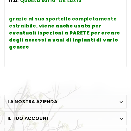
n.b.
Questa serie "AK Lux13"
grazie al suo sportello completamente
estraibile,
viene anche usata per
eventuali ispezioni a PARETE
per creare
degli accessi a vani di inpianti di vario
genere
LA NOSTRA AZIENDA

IL TUO ACCOUNT
